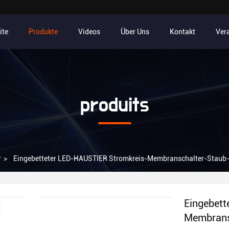
ite
Produkte
Videos
Über Uns
Kontakt
Ver
produits
r
>
Eingebetteter LED-HAUSTIER Stromkreis-Membranschalter-Staub-B
Eingebet
Membransc