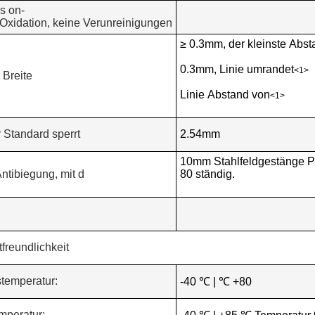
es on-
 Oxidation, keine Verunreinigungen
≥ 0.3mm, der kleinste Abs
0.3mm, Linie umrandet
<1>
 Breite
Linie Abstand von
<1>
er Standard sperrt
2.54mm
10mm Stahlfeldgestänge P
Antibiegung, mit d
80 ständig.
freundlichkeit
stemperatur:
-40 ℃ | ℃ +80
mperatur: