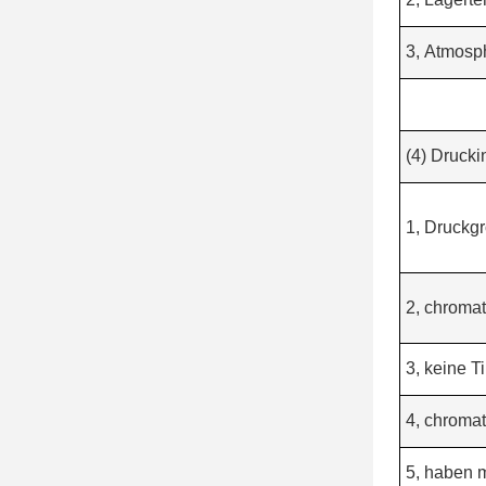
3, Atmosp
(4) Druck
1, Druckg
2, chroma
3, keine T
4, chromat
5, haben 