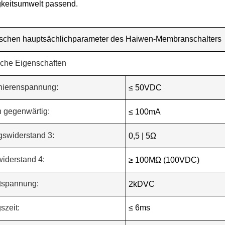
igkeitsumwelt passend.
ischen hauptsächlichparameter des Haiwen-Membranschalters
ische Eigenschaften
onierenspannung:
≤ 50VDC
n gegenwärtig:
≤ 100mA
swiderstand 3:
0,5 | 5Ω
widerstand 4:
≥ 100MΩ (100VDC)
atspannung:
2kDVC
szeit:
≤ 6ms