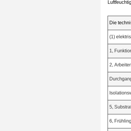
Luftfeucht
Die techn
(1) elektr
1, Funkti
2, Arbeite
Durchgang
Isolations
5, Substr
6, Frühling