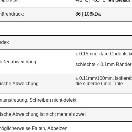
-40 ℃ | +85 ℃ Temperatur
härendruck:
86 | 106kDa
index
± 0.15mm, klare Codeblick
rößenabweichung
schlechte ≤ 0.1mm Ränder
± 0.11mm/100mm, Isoliera
tische Abweichung
die silberne Linie Tinte
intenstreuung, Schreiben nicht-defekt
ische Abweichung ist nicht mehr als zwei
möglicherweise Falten, Abbeizen