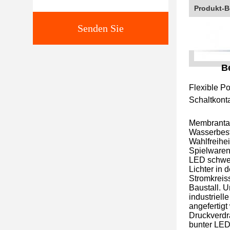
Produkt-B
Senden Sie
B
Flexible Po
Schaltkonta
Membrantast
Wasserbest
Wahlfreihe
Spielwaren
LED schwei
Lichter in
Stromkreis
Baustall. 
industriell
angefertig
Druckverdra
bunter LED