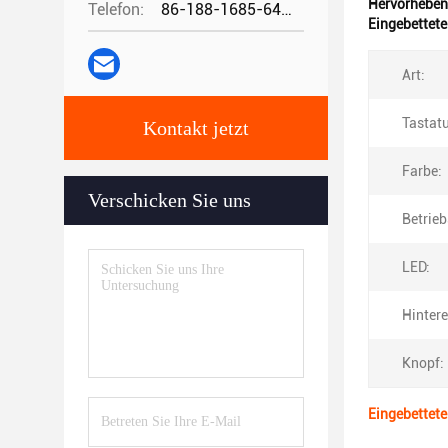
Hervorheben
Telefon:
86-188-1685-6426
Eingebettet
Art:
Tastat
Kontakt jetzt
Farbe:
Verschicken Sie uns
Betrie
LED:
Hintere
Knopf:
Eingebettet