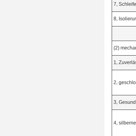
7, Schleif
8, Isolier
(2) mecha
1, Zuverlä
2, geschl
3, Gesundh
4, silberne