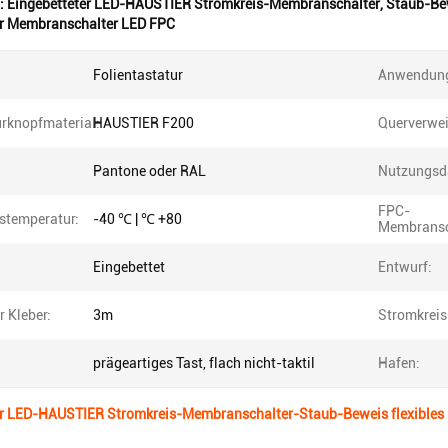
:
Eingebetteter LED-HAUSTIER Stromkreis-Membranschalter
,
Staub-Be
er Membranschalter LED FPC
Folientastatur
Anwendun
urknopfmaterial:
HAUSTIER F200
Querverwei
Pantone oder RAL
Nutzungsd
FPC-
bstemperatur:
-40 ℃ | ℃ +80
Membransc
Eingebettet
Entwurf:
r Kleber:
3m
Stromkreis
prägeartiges Tast, flach nicht-taktil
Hafen:
er LED-HAUSTIER Stromkreis-Membranschalter-Staub-Beweis flexibles