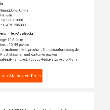
ls
 Guangdong, China
 Haiwen
g: ISO9001:2008
r: HW-91206003
Verschiffen-Ausdrücke
nge: 10 Stücke
pieces 10-99 pieces
nformationen: Entsprechend Kundenanforderung der
 Plastiktaschen und Kartonverpacken
terial-Fähigkeit: 100000-teilig/Stücke pro Monat
lten Sie besten Preis