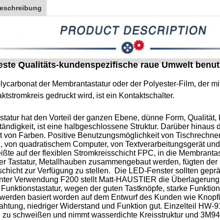
eschreibung
este Qualitäts-kundenspezifische raue Umwelt benu
lycarbonat der Membrantastatur oder der Polyester-Film, der mi
ktstromkreis gedruckt wird, ist ein Kontaktschalter.
atur hat den Vorteil der ganzen Ebene, dünne Form, Qualität, k
ändigkeit, ist eine halbgeschlossene Struktur. Darüber hinaus
it von Farben. Positive Benutzungsmöglichkeit von Tischrechne
, von quadratischem Computer, von Textverarbeitungsgerät un
ßte auf der flexiblen Stromkreisschicht FPC, in die Membranta
 der Tastatur, Metallhauben zusammengebaut werden, fügten der
schicht zur Verfügung zu stellen. Die LED-Fenster sollten gepr
Unter Verwendung F200 stellt Matt-HAUSTIER die Überlagerung s
e Funktionstastatur, wegen der guten Tastknöpfe, starke Funktio
t werden basiert worden auf dem Entwurf des Kunden wie Knopfi
htung, niedriger Widerstand und Funktion gut. Einzelteil HW-91
 zu schweißen und nimmt wasserdichte Kreisstruktur und 3M949