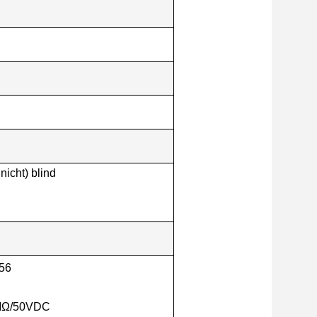
nicht) blind
 56
0MΩ/50VDC