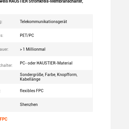
weis HAUSTIER Stromkreis-Membranschalter
,
g:
Telekommunikationsgerät
s:
PET/PC
auer:
> 1 Millionmal
PC- oder HAUSTIER-Material
halter:
Sondergröße, Farbe, Knopfform,
Kabellänge
:
flexibles FPC
Shenzhen
 FPC