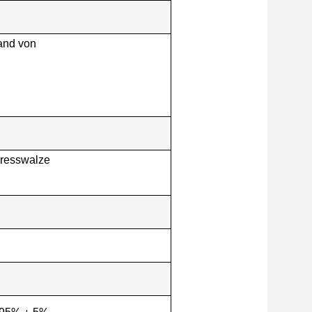
tand von
resswalze