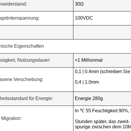
enwiderstand:
30Ω
ungstintenspannung:
100VDC
nische Eigenschaften
ssigkeit, Nutzungsdauer:
>1 Millionmal
0,1 | 0.4mm (schreiben Sie 
ossene Verschiebung:
0,4 | 1.0mm
eitsstandard für Energie:
Energie 280g
In ℃ 55 Feuchtigkeit 90%,
 Migration:
Stunden später, das zweit-
spurige zwischen dem 1