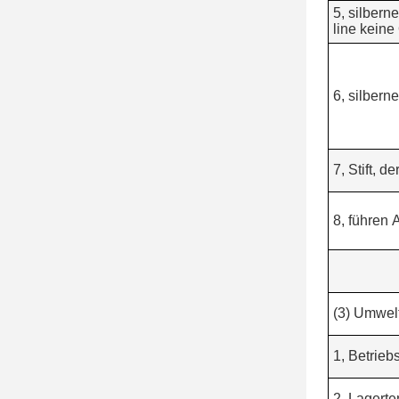
5, silbern
line keine
6, silberne
7, Stift, d
8, führen 
(3) Umwelt
1, Betrieb
2, Lagerte