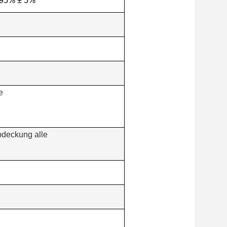
 95% ± 5%
e
bdeckung alle