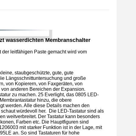
tzt wasserdichten Membranschalter
t der leitfähigen Paste gemacht wird vom
leine, staubgeschützte, gute, gute
 die Längsschnittuntersuchung und große
rn, von Kopierern, von Faxgeräten, von
d von anderen Bereichen der Expansion.
statur zu machen. 25 Everlight, das 0805 LED-
 Membrantastatur hinzu, die obere
ägt werden. Alle diese Details machen den
chaut würdevoll her. Die LED-Tastatur sind als
nen weitverbreitet. Der Tastatur kann besonders
konen, Farben etc. Die Hauptfiguren sind
206003 mit starker Funktion ist in der Lage, mit
5LE an. So sind Tastaturen für hohe