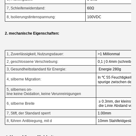
7, Schleifenwiderstand:
60Ω
8, Isolierungstintenspannung:
100VDC
2. mechanische Eigenschaften:
1, Zuverlässigkeit, Nutzungsdauer:
>1 Millionmal
2, geschlossene Verschiebung:
0,1 | 0.4mm (schreiben 
3, Gesundheitsstandard für Energie:
Energie 280g
In ℃ 55 Feuchtigkeit 9
4, silberne Migration:
spurige zwischen de
5, silbernes on-
line keine Oxidation, keine Verunreinigungen
≥ 0.3mm, der kleinste
6, silberne Breite
die Linie Abstand von
7, Stift, der Standard sperrt
1.00mm
8, führen Antibiegung, mit d
10mm Stahlfeldgestäng