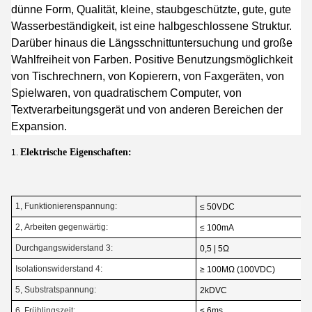
dünne Form, Qualität, kleine, staubgeschützte, gute, gute
Wasserbeständigkeit, ist eine halbgeschlossene Struktur.
Darüber hinaus die Längsschnittuntersuchung und große
Wahlfreiheit von Farben. Positive Benutzungsmöglichkeit
von Tischrechnern, von Kopierern, von Faxgeräten, von
Spielwaren, von quadratischem Computer, von
Textverarbeitungsgerät und von anderen Bereichen der
Expansion.
Elektrische Eigenschaften:
1.
1, Funktionierenspannung:
≤ 50VDC
2, Arbeiten gegenwärtig:
≤ 100mA
Durchgangswiderstand 3:
0,5 | 5Ω
Isolationswiderstand 4:
≥ 100MΩ (100VDC)
5, Substratspannung:
2kDVC
6, Frühlingszeit:
≤ 6ms