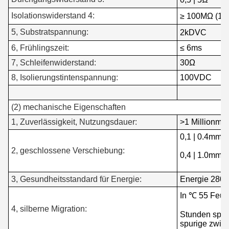
Isolationswiderstand 4:
≥ 100MΩ (1
5, Substratspannung:
2kDVC
6, Frühlingszeit:
≤ 6ms
7, Schleifenwiderstand:
30Ω
8, Isolierungstintenspannung:
100VDC
(2) mechanische Eigenschaften
1, Zuverlässigkeit, Nutzungsdauer:
>1 Millionmal
0,1 | 0.4mm (
2, geschlossene Verschiebung:
0,4 | 1.0mm
3, Gesundheitsstandard für Energie:
Energie 280g
In ℃ 55 Feuc
4, silberne Migration:
Stunden späte
spurige zwi