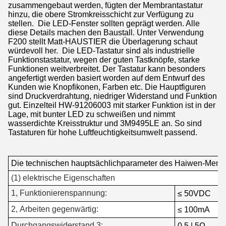
zusammengebaut werden, fügten der Membrantastatur
hinzu, die obere Stromkreisschicht zur Verfügung zu
stellen. Die LED-Fenster sollten geprägt werden. Alle
diese Details machen den Baustall. Unter Verwendung
F200 stellt Matt-HAUSTIER die Überlagerung schaut
würdevoll her. Die LED-Tastatur sind als industrielle
Funktionstastatur, wegen der guten Tastknöpfe, starke
Funktionen weitverbreitet. Der Tastatur kann besonders
angefertigt werden basiert worden auf dem Entwurf des
Kunden wie Knopfikonen, Farben etc. Die Hauptfiguren
sind Druckverdrahtung, niedriger Widerstand und Funktion
gut. Einzelteil HW-91206003 mit starker Funktion ist in der
Lage, mit bunter LED zu schweißen und nimmt
wasserdichte Kreisstruktur und 3M9495LE an. So sind
Tastaturen für hohe Luftfeuchtigkeitsumwelt passend.
Die technischen hauptsächlichparameter des Haiwen-Memb
(1) elektrische Eigenschaften
1, Funktionierenspannung:
≤ 50VDC
2, Arbeiten gegenwärtig:
≤ 100mA
Durchgangswiderstand 3:
0,5 | 5Ω