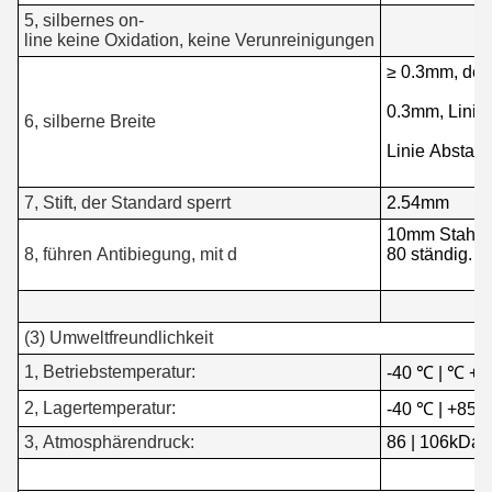
5, silbernes on-
line keine Oxidation, keine Verunreinigungen
≥ 0.3mm, der
0.3mm, Linie
6, silberne Breite
Linie Abstan
7, Stift, der Standard sperrt
2.54mm
10mm Stahlfe
8, führen Antibiegung, mit d
80 ständig.
(3) Umweltfreundlichkeit
1, Betriebstemperatur:
-40 ℃ | ℃ +8
2, Lagertemperatur:
-40 ℃ | +85 
3, Atmosphärendruck:
86 | 106kDa