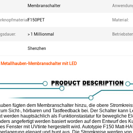
Membranschalter
Anwendun
urknopfmaterial:
F150PET
Material:
gsdauer:
> 1 Millionmal
Betriebste
Shenzhen
r Metallhauben-Membranschalter mit LED
uben fügten dem Membranschalter hinzu, die obere Stromkreissc
zum Sicht-, hörbaren und Tastfeedback bei. Der Schalter kann L
t werden hauptsächlich als Funktionstastatur für bewegliche El
ders angefertigt werden basiert worden auf dem Entwurf des K
tes Fenster mit UVtinte hergestellt wird. Autotypie F150 Matt
Überlagerung elegant und bunt aus. Die Stromkreise werden von