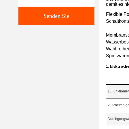
damit es ni
Flexible Po
Senden Sie
Schaltkonta
Membranscha
Wasserbest
Wahlfreihe
Spielwaren
Elektrisch
1.
1, Funktioni
2, Arbeiten g
Durchgangswi