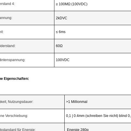
erstand 4:
≥ 100MΩ (100VDC)
pannung:
2kDVC
it:
≤ 6ms
iderstand:
60Ω
stintenspannung:
100VDC
he Eigenschaften:
gkeit, Nutzungsdauer:
>1 Millionmal
ene Verschiebung:
0,1 | 0.4mm (schreiben Sie nicht) blind 0
sstandard für Energie:
Energie 280g