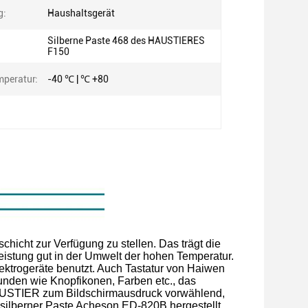
g:
Haushaltsgerät
Silberne Paste 468 des HAUSTIERES
F150
mperatur:
-40 ℃ | ℃ +80
hicht zur Verfügung zu stellen. Das trägt die
eistung gut in der Umwelt der hohen Temperatur.
ektrogeräte benutzt. Auch Tastatur von Haiwen
unden wie Knopfikonen, Farben etc., das
-HAUSTIER zum Bildschirmausdruck vorwählend,
 silberner Paste Acheson ED-820B hergestellt,