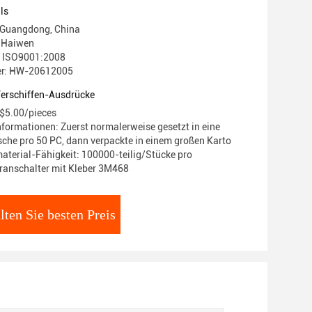
ls
 Guangdong, China
 Haiwen
g: ISO9001:2008
r: HW-20612005
Verschiffen-Ausdrücke
 $5.00/pieces
formationen: Zuerst normalerweise gesetzt in eine
he pro 50 PC, dann verpackte in einem großen Karto
terial-Fähigkeit: 100000-teilig/Stücke pro
nschalter mit Kleber 3M468
lten Sie besten Preis