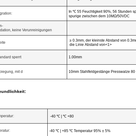
In ℃ 55 Feuchtigkeit 90%, 56 Stunden spä
gration:
spurige zwischen dem 10MΩ/50VDC
n-
idation, keine Verunreinigungen
≥ 0.3mm, der kleinste Abstand von 0.3
eite
die Linie Abstand von<1>
Standard sperrt
1.00mm
ibiegung, mit d
10mm Stahlfeldgestänge Presswalze 80 
eundlichkeit:
mperatur:
-40 ℃ | ℃ +80
ratur:
-40 ℃ | +85 ℃ Temperatur 95% ± 5%