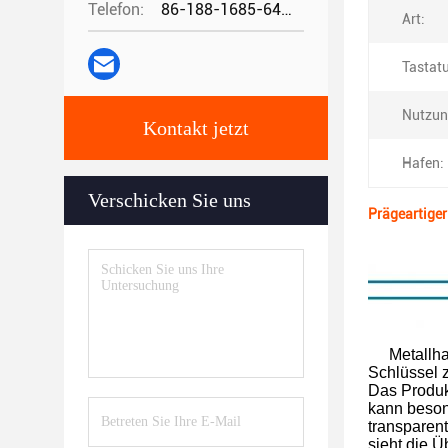
Telefon:
86-188-1685-6426
Art:
Tastat
Nutzun
Kontakt jetzt
Hafen:
Verschicken Sie uns
Prägeartige
Metallha
Schlüssel 
Das Produk
kann beson
transparen
sieht die 