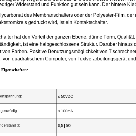
edriger Widerstand und Funktion gut sein kann. Der hintere Kleb
lycarbonat des Membranschalters oder der Polyester-Film, der 
ktstromkreis gedruckt wird, ist ein Kontaktschalter.
lter hat den Vorteil der ganzen Ebene, dünne Form, Qualität, 
ändigkeit, ist eine halbgeschlossene Struktur. Darüber hinaus
it von Farben. Positive Benutzungsmöglichkeit von Tischrechne
, von quadratischem Computer, von Textverarbeitungsgerät un
e Eigenschaften:
erenspannung:
≤ 50VDC
egenwärtig:
≤ 100mA
derstand 3:
0,5 | 5Ω