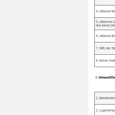
4, silberne Mi
5, silbernes o
line keine Ox
6, silberne Br
7, Stift, der 
8, führen Ant
Umweltfr
3.
1, Betriebste
2, Lagertempe