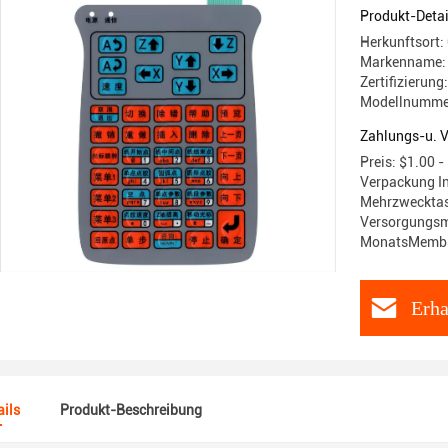
Produkt-Detai
Herkunftsort:
Markenname:
Zertifizierun
Modellnumme
Zahlungs-u. 
Preis: $1.00 -
Verpackung In
Mehrzwecktasc
Versorgungsma
MonatsMembra
Erha
ils
Produkt-Beschreibung