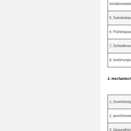
Isolationswid
5, Substrats
6, Frühlingsze
7, Schleifenw
8, Isolierung
2. mechanisc
1, Zuverlässi
2, geschloss
3, Gesundheit