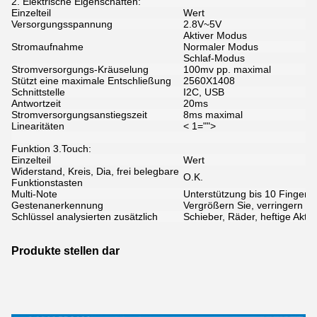
2. Elektrische Eigenschaften:
Einzelteil
Wert
Versorgungsspannung
2.8V~5V
Aktiver Modus
Stromaufnahme
Normaler Modus
Schlaf-Modus
Stromversorgungs-Kräuselung
100mv pp. maximal
Stützt eine maximale Entschließung
2560X1408
Schnittstelle
I2C, USB
Antwortzeit
20ms
Stromversorgungsanstiegszeit
8ms maximal
Linearitäten
< 1="">
Funktion 3.Touch:
Einzelteil
Wert
Widerstand, Kreis, Dia, frei belegbare
O.K.
Funktionstasten
Multi-Note
Unterstützung bis 10 Finger
Gestenanerkennung
Vergrößern Sie, verringern Si
Schlüssel analysierten zusätzlich
Schieber, Räder, heftige Akti
Produkte stellen dar