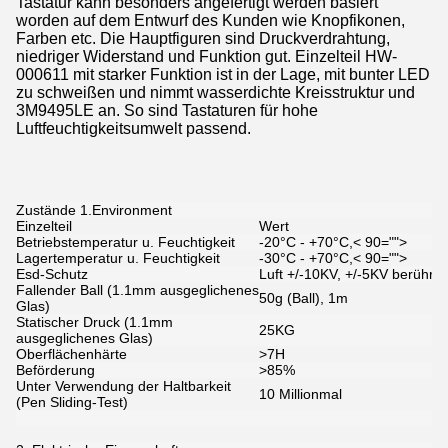
Tastatur kann besonders angefertigt werden basiert
worden auf dem Entwurf des Kunden wie Knopfikonen,
Farben etc. Die Hauptfiguren sind Druckverdrahtung,
niedriger Widerstand und Funktion gut. Einzelteil HW-
000611 mit starker Funktion ist in der Lage, mit bunter LED
zu schweißen und nimmt wasserdichte Kreisstruktur und
3M9495LE an. So sind Tastaturen für hohe
Luftfeuchtigkeitsumwelt passend.
Zustände 1.Environment
Einzelteil
Wert
Betriebstemperatur u. Feuchtigkeit
-20°C - +70°C,< 90="">
Lagertemperatur u. Feuchtigkeit
-30°C - +70°C,< 90="">
Esd-Schutz
Luft +/-10KV, +/-5KV berühre
Fallender Ball (1.1mm ausgeglichenes
50g (Ball), 1m
Glas)
Statischer Druck (1.1mm
25KG
ausgeglichenes Glas)
Oberflächenhärte
>7H
Beförderung
>85%
Unter Verwendung der Haltbarkeit
10 Millionmal
(Pen Sliding-Test)