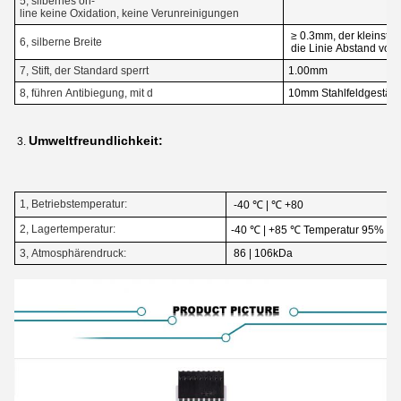
5, silbernes on-
line keine Oxidation, keine Verunreinigungen
≥ 0.3mm, der kleinste
6, silberne Breite
die Linie Abstand von
7, Stift, der Standard sperrt
1.00mm
8, führen Antibiegung, mit d
10mm Stahlfeldgestäng
Umweltfreundlichkeit:
3.
1, Betriebstemperatur:
-40 ℃ | ℃ +80
2, Lagertemperatur:
-40 ℃ | +85 ℃ Temperatur 95% ± 
3, Atmosphärendruck:
86 | 106kDa