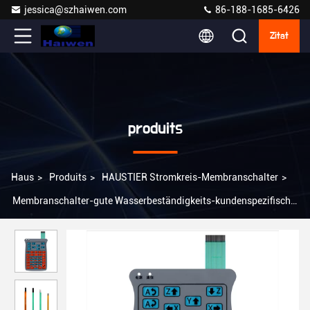
jessica@szhaiwen.com
86-188-1685-6426
Zitat
produits
Haus
>
Produits
>
HAUSTIER Stromkreis-Membranschalter
>
Membranschalter-gute Wasserbeständigkeits-kundenspezifische
Membran-Tastatur RAL industrielle