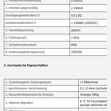
1, Funktionierenspannung:
≤ 50VDC
2, Arbeiten gegenwärtig:
≤ 100mA
Durchgangswiderstand 3:
0,5 | 5Ω
Isolationswiderstand 4:
≥ 100MΩ (100VDC)
5, Substratspannung:
2kDVC
6, Frühlingszeit:
≤ 6ms
7, Schleifenwiderstand:
60Ω
8, Isolierungstintenspannung:
100VDC
2. mechanische Eigenschaften:
1, Zuverlässigkeit, Nutzungsdauer:
>1 Millionmal
2, geschlossene Verschiebung:
0,1 | 0.4mm (schreiben 
3, Gesundheitsstandard für Energie:
Energie 280g
In ℃ 55 Feuchtigkeit 9
4, silberne Migration:
spurige zwischen de