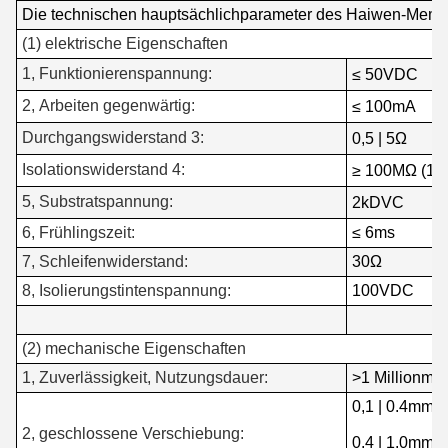
Die technischen hauptsächlichparameter des Haiwen-Memb
(1) elektrische Eigenschaften
1, Funktionierenspannung:
≤ 50VDC
2, Arbeiten gegenwärtig:
≤ 100mA
Durchgangswiderstand 3:
0,5 | 5Ω
Isolationswiderstand 4:
≥ 100MΩ (1
5, Substratspannung:
2kDVC
6, Frühlingszeit:
≤ 6ms
7, Schleifenwiderstand:
30Ω
8, Isolierungstintenspannung:
100VDC
(2) mechanische Eigenschaften
1, Zuverlässigkeit, Nutzungsdauer:
>1 Millionmal
0,1 | 0.4mm (
2, geschlossene Verschiebung:
0,4 | 1.0mm