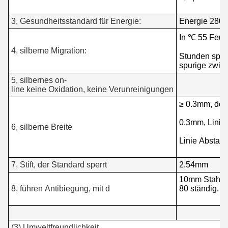
3, Gesundheitsstandard für Energie:
Energie 280g
In ℃ 55 Feuc
4, silberne Migration:
Stunden späte
spurige zwi
5, silbernes on-
line keine Oxidation, keine Verunreinigungen
≥ 0.3mm, der
0.3mm, Linie
6, silberne Breite
Linie Abstan
7, Stift, der Standard sperrt
2.54mm
10mm Stahlfe
8, führen Antibiegung, mit d
80 ständig.
(3) Umweltfreundlichkeit