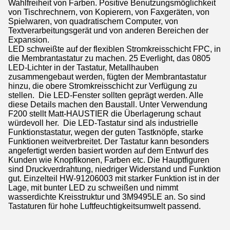
Wahlfreiheit von Farben. Positive Benutzungsmöglichkeit
von Tischrechnern, von Kopierern, von Faxgeräten, von
Spielwaren, von quadratischem Computer, von
Textverarbeitungsgerät und von anderen Bereichen der
Expansion.
LED schweißte auf der flexiblen Stromkreisschicht FPC, in
die Membrantastatur zu machen. 25 Everlight, das 0805
LED-Lichter in der Tastatur, Metallhauben
zusammengebaut werden, fügten der Membrantastatur
hinzu, die obere Stromkreisschicht zur Verfügung zu
stellen. Die LED-Fenster sollten geprägt werden. Alle
diese Details machen den Baustall. Unter Verwendung
F200 stellt Matt-HAUSTIER die Überlagerung schaut
würdevoll her. Die LED-Tastatur sind als industrielle
Funktionstastatur, wegen der guten Tastknöpfe, starke
Funktionen weitverbreitet. Der Tastatur kann besonders
angefertigt werden basiert worden auf dem Entwurf des
Kunden wie Knopfikonen, Farben etc. Die Hauptfiguren
sind Druckverdrahtung, niedriger Widerstand und Funktion
gut. Einzelteil HW-91206003 mit starker Funktion ist in der
Lage, mit bunter LED zu schweißen und nimmt
wasserdichte Kreisstruktur und 3M9495LE an. So sind
Tastaturen für hohe Luftfeuchtigkeitsumwelt passend.