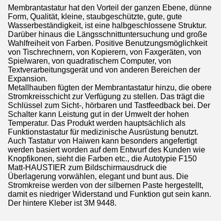
Membrantastatur hat den Vorteil der ganzen Ebene, dünne
Form, Qualität, kleine, staubgeschützte, gute, gute
Wasserbeständigkeit, ist eine halbgeschlossene Struktur.
Darüber hinaus die Längsschnittuntersuchung und große
Wahlfreiheit von Farben. Positive Benutzungsmöglichkeit
von Tischrechnern, von Kopierern, von Faxgeräten, von
Spielwaren, von quadratischem Computer, von
Textverarbeitungsgerät und von anderen Bereichen der
Expansion.
Metallhauben fügten der Membrantastatur hinzu, die obere
Stromkreisschicht zur Verfügung zu stellen. Das trägt die
Schlüssel zum Sicht-, hörbaren und Tastfeedback bei. Der
Schalter kann Leistung gut in der Umwelt der hohen
Temperatur. Das Produkt werden hauptsächlich als
Funktionstastatur für medizinische Ausrüstung benutzt.
Auch Tastatur von Haiwen kann besonders angefertigt
werden basiert worden auf dem Entwurf des Kunden wie
Knopfikonen, sieht die Farben etc., die Autotypie F150
Matt-HAUSTIER zum Bildschirmausdruck die
Überlagerung vorwählen, elegant und bunt aus. Die
Stromkreise werden von der silbernen Paste hergestellt,
damit es niedriger Widerstand und Funktion gut sein kann.
Der hintere Kleber ist 3M 9448.