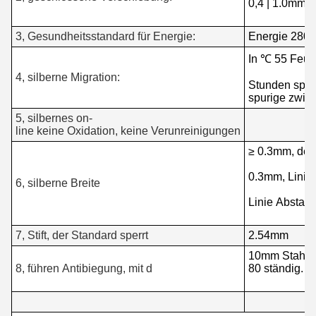
0,4 | 1.0mm
3, Gesundheitsstandard für Energie:
Energie 280g
In ℃ 55 Feuc
4, silberne Migration:
Stunden späte
spurige zwi
5, silbernes on-
line keine Oxidation, keine Verunreinigungen
≥ 0.3mm, der
0.3mm, Linie
6, silberne Breite
Linie Abstan
7, Stift, der Standard sperrt
2.54mm
10mm Stahlfe
8, führen Antibiegung, mit d
80 ständig.