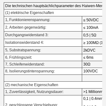
Die technischen hauptsächlichparameter des Haiwen-Memb
(1) elektrische Eigenschaften
1, Funktionierenspannung:
≤ 50VDC
2, Arbeiten gegenwärtig:
≤ 100mA
Durchgangswiderstand 3:
0,5 | 5Ω
Isolationswiderstand 4:
≥ 100MΩ (1
5, Substratspannung:
2kDVC
6, Frühlingszeit:
≤ 6ms
7, Schleifenwiderstand:
30Ω
8, Isolierungstintenspannung:
100VDC
(2) mechanische Eigenschaften
1, Zuverlässigkeit, Nutzungsdauer:
>1 Millionmal
0,1 | 0.4mm (
2, geschlossene Verschiebung: