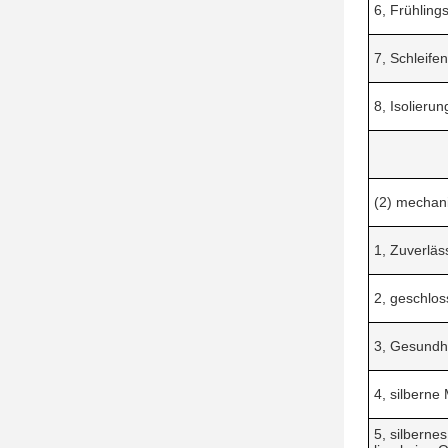
6, Frühlings
7, Schleife
8, Isolieru
(2) mechan
1, Zuverläs
2, geschlo
3, Gesundhe
4, silberne 
5, silbernes