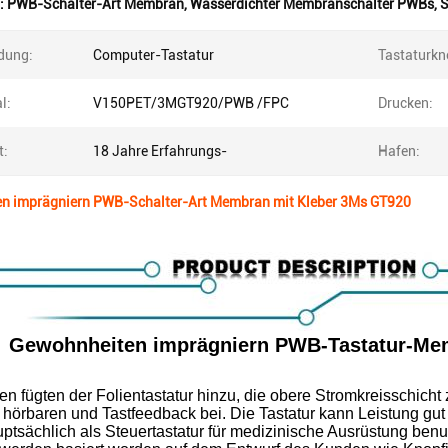
:
PWB-Schalter-Art Membran
,
Wasserdichter Membranschalter PWBs
,
S
dung:
Computer-Tastatur
Tastaturkn
l:
V150PET/3MGT920/PWB /FPC
Drucken:
t:
18 Jahre Erfahrungs-
Hafen:
n imprägniern PWB-Schalter-Art Membran mit Kleber 3Ms GT920
Gewohnheiten imprägniern PWB-Tastatur-Me
n fügten der Folientastatur hinzu, die obere Stromkreisschicht 
, hörbaren und Tastfeedback bei. Die Tastatur kann Leistung gu
ptsächlich als Steuertastatur für medizinische Ausrüstung ben