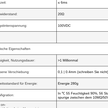
zeit:
≤ 6ms
nwiderstand:
20Ω
ngstintenspannung:
100VDC
ische Eigenschaften
sigkeit, Nutzungsdauer:
>1 Millionmal
ssene Verschiebung:
0,1 | 0.4mm (schreiben Sie nicht
itsstandard für Energie:
Energie 280g
In ℃ 55 Feuchtigkeit 90%, 56 St
Migration:
spurige zwischen dem 10MΩ/5
 on-