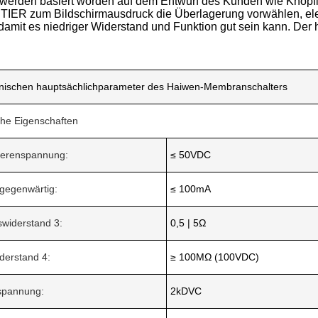
t werden basiert worden auf dem Entwurf des Kunden wie Knopfik
IER zum Bildschirmausdruck die Überlagerung vorwählen, ele
damit es niedriger Widerstand und Funktion gut sein kann. Der 
hnischen hauptsächlichparameter des Haiwen-Membranschalters
sche Eigenschaften
nierenspannung:
≤ 50VDC
 gegenwärtig:
≤ 100mA
widerstand 3:
0,5 | 5Ω
iderstand 4:
≥ 100MΩ (100VDC)
tspannung:
2kDVC