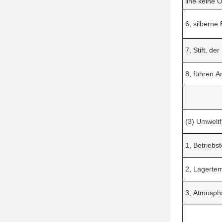
line keine 
6, silberne 
7, Stift, de
8, führen A
(3) Umweltf
1, Betriebs
2, Lagertem
3, Atmosph