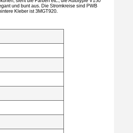
onen, sieht die Farben etc., die Autotypie V150
gant und bunt aus. Die Stromkreise sind PWB
hintere Kleber ist 3MGT920.