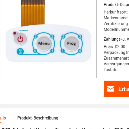
Produkt-Detai
Herkunftsort:
Markenname:
Zertifizierun
Modellnumme
Zahlungs-u. 
Preis: $2.00 -
Verpackung In
Zusammenarb
Versorgungsma
Tastatur
Erha
ils
Produkt-Beschreibung