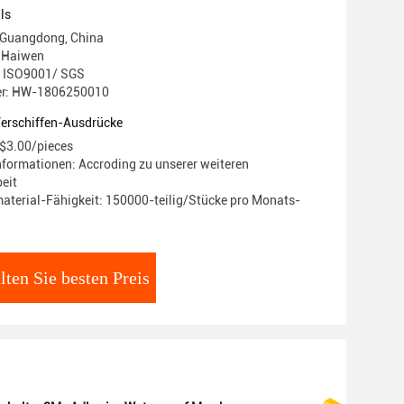
ls
 Guangdong, China
 Haiwen
g: ISO9001/ SGS
r: HW-1806250010
Verschiffen-Ausdrücke
 $3.00/pieces
formationen: Accroding zu unserer weiteren
eit
terial-Fähigkeit: 150000-teilig/Stücke pro Monats-
lten Sie besten Preis