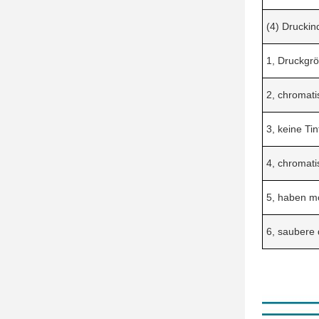
(4) Druckin
1, Druckgr
2, chromat
3, keine Ti
4, chromati
5, haben mö
6, saubere 