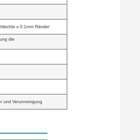
chlechte ≤ 0.1mm Ränder
ung die
er und Verunreinigung