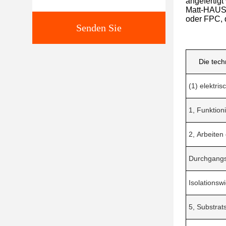
angefertig
Matt-HAUST
oder FPC, 
Senden Sie
Die tec
(1) elektri
1, Funktio
2, Arbeiten
Durchgangs
Isolationsw
5, Substra