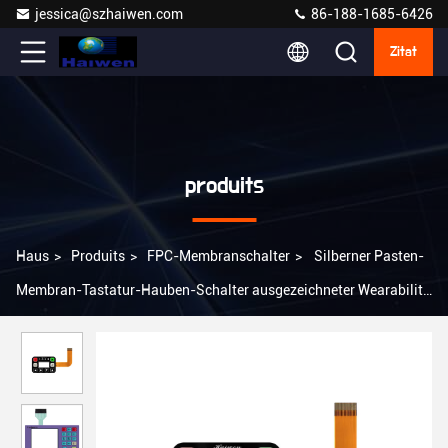
jessica@szhaiwen.com
86-188-1685-6426
Zitat
produits
Haus
>
Produits
>
FPC-Membranschalter
>
Silberner Pasten-
Membran-Tastatur-Hauben-Schalter ausgezeichneter Wearability
mit LED