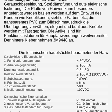
Geräuschbeseitigung, Stoßdämpfung und gute elektrische
Isolierung. Der Platte von Haiwen kann besonders
angefertigt werden basiert worden auf dem Entwurf des
Kunden wie Knopfikonen, sieht die Farben etc., die
transparentes PVC zum Bildschirmausdruck die
Überlagerung vorwählen, elegant und bunt aus. Knöpfe
werden mit Tast geprägt. Die Artikel sind für
Funktionstastaturen für Hauptanwendungen weitverbreitet.
Der hintere Kleber nehmen 3M9448 an.
Die technischen hauptsächlichparameter der Haiwen-
(1) elektrische Eigenschaften
≤ 50VDC
1, Funktionierenspannung:
≤ 100mA
2, Arbeiten gegenwärtig:
0,5 | 5Ω
Durchgangswiderstand 3:
≥ 100MΩ (100VDC)
Isolationswiderstand 4:
2kDVC
5, Substratspannung:
6, Frühlingszeit:
≤ 6ms
7, Schleifenwiderstand:
50Ω
8, Isolierungstintenspannung:
100VDC
(2) mechanische Eigenschaften
1, Zuverlässigkeit, Nutzungsdauer:
>1 Millionmal
2, geschlossene Verschiebung:
0,1 | 0.4mm (schreiben Sie
3, Gesundheitsstandard für Energie:
Energie 280g
In ℃ 55 Feuchtigkeit 90%,