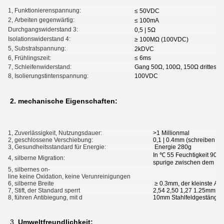
1, Funktionierenspannung:
≤ 50VDC
2, Arbeiten gegenwärtig:
≤ 100mA
Durchgangswiderstand 3:
0,5 | 5Ω
Isolationswiderstand 4:
≥ 100MΩ (100VDC)
5, Substratspannung:
2kDVC
6, Frühlingszeit:
≤ 6ms
7, Schleifenwiderstand:
Gang 50Ω, 100Ω, 150Ω drittes o
8, Isolierungstintenspannung:
100VDC
2. mechanische Eigenschaften:
1, Zuverlässigkeit, Nutzungsdauer:
>1 Millionmal
2, geschlossene Verschiebung:
0,1 | 0.4mm (schreiben Sie
3, Gesundheitsstandard für Energie:
Energie 280g
In ℃ 55 Feuchtigkeit 90%,
4, silberne Migration:
spurige zwischen dem 
5, silbernes on-
line keine Oxidation, keine Verunreinigungen
6, silberne Breite
≥ 0.3mm, der kleinste Ab
7, Stift, der Standard sperrt
2,54 2,50 1,27 1.25mm
8, führen Antibiegung, mit d
10mm Stahlfeldgestänge P
3.
Umweltfreundlichkeit: