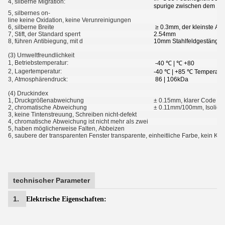
4, silberne Migration:
spurige zwischen dem 
5, silbernes on-
line keine Oxidation, keine Verunreinigungen
6, silberne Breite
≥ 0.3mm, der kleinste Ab
7, Stift, der Standard sperrt
2.54mm
8, führen Antibiegung, mit d
10mm Stahlfeldgestänge P
(3) Umweltfreundlichkeit
1, Betriebstemperatur:
-40 ℃ | ℃ +80
2, Lagertemperatur:
-40 ℃ | +85 ℃ Temperatu
3, Atmosphärendruck:
86 | 106kDa
(4) Druckindex
1, Druckgrößenabweichung
± 0.15mm, klarer Code sc
2, chromatische Abweichung
± 0.11mm/100mm, Isoliera
3, keine Tintenstreuung, Schreiben nicht-defekt
4, chromatische Abweichung ist nicht mehr als zwei
5, haben möglicherweise Falten, Abbeizen
6, saubere der transparenten Fenster transparente, einheitliche Farbe, kein Kr
technischer Parameter
1.
Elektrische Eigenschaften: