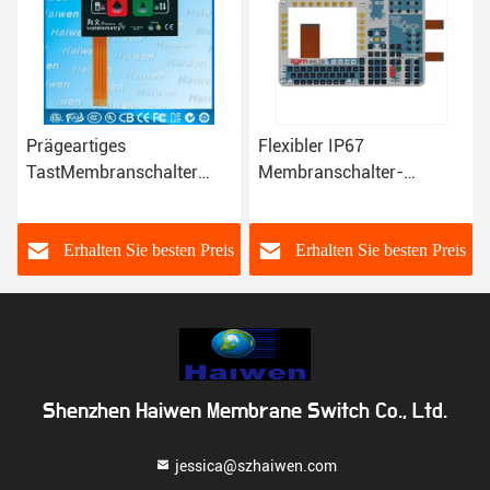
Flexibler IP67
Kundenspezifische
Membranschalter-
Membranschalter-
Tastatur-Metallhauben-
Tastatur des Siebdruck-
Membranschalter
FPC mit Polyester-Haube
s
Erhalten Sie besten Preis
Erhalten Sie besten Preis
Shenzhen Haiwen Membrane Switch Co., Ltd.
jessica@szhaiwen.com