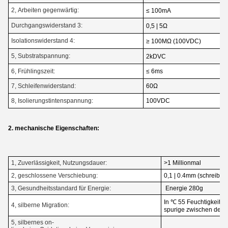
2, Arbeiten gegenwärtig:
≤ 100mA
Durchgangswiderstand 3:
0,5 | 5Ω
Isolationswiderstand 4:
≥ 100MΩ (100VDC)
5, Substratspannung:
2kDVC
6, Frühlingszeit:
≤ 6ms
7, Schleifenwiderstand:
60Ω
8, Isolierungstintenspannung:
100VDC
2. mechanische Eigenschaften:
1, Zuverlässigkeit, Nutzungsdauer:
>1 Millionmal
2, geschlossene Verschiebung:
0,1 | 0.4mm (schreiben 
3, Gesundheitsstandard für Energie:
Energie 280g
In ℃ 55 Feuchtigkeit 9
4, silberne Migration:
spurige zwischen de
5, silbernes on-