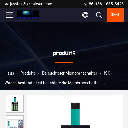
jessica@szhaiwen.com
86-188-1685-6426
Zitat
produits
Haus
>
Produits
>
Beleuchteter Membranschalter
>
ISO-
Wasserbeständigkeit belichtete die Membranschalter-
Überlagerung, die in verschiedenem Fieds benutzt wurde