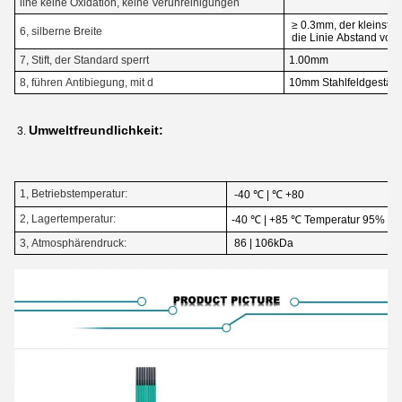
line keine Oxidation, keine Verunreinigungen
≥ 0.3mm, der kleinste
6, silberne Breite
die Linie Abstand von
7, Stift, der Standard sperrt
1.00mm
8, führen Antibiegung, mit d
10mm Stahlfeldgestäng
Umweltfreundlichkeit:
3.
1, Betriebstemperatur:
-40 ℃ | ℃ +80
2, Lagertemperatur:
-40 ℃ | +85 ℃ Temperatur 95% ± 
3, Atmosphärendruck:
86 | 106kDa