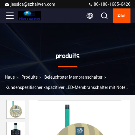
jessica@szhaiwen.com
86-188-1685-6426
Zitat
produits
Haus
>
Produits
>
Beleuchteter Membranschalter
>
Kundenspezifischer kapazitiver LED-Membranschalter mit Noten-
Knopf-Tastatur