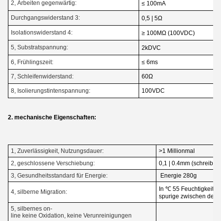
2, Arbeiten gegenwärtig:
≤ 100mA
Durchgangswiderstand 3:
0,5 | 5Ω
Isolationswiderstand 4:
≥ 100MΩ (100VDC)
5, Substratspannung:
2kDVC
6, Frühlingszeit:
≤ 6ms
7, Schleifenwiderstand:
60Ω
8, Isolierungstintenspannung:
100VDC
2. mechanische Eigenschaften:
1, Zuverlässigkeit, Nutzungsdauer:
>1 Millionmal
2, geschlossene Verschiebung:
0,1 | 0.4mm (schreiben 
3, Gesundheitsstandard für Energie:
Energie 280g
In ℃ 55 Feuchtigkeit 9
4, silberne Migration:
spurige zwischen de
5, silbernes on-
line keine Oxidation, keine Verunreinigungen