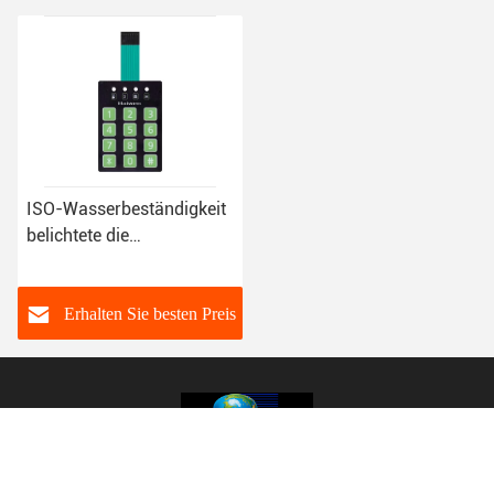
ISO-Wasserbeständigkeit
belichtete die
Membranschalter-
Überlagerung, die in
verschiedenem Fieds
Erhalten Sie besten Preis
benutzt wurde
Shenzhen Haiwen Membrane Switch Co., Ltd.