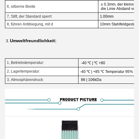
≥ 0.3mm, der kleinste
6, silberne Breite
die Linie Abstand von
7, Stift, der Standard sperrt
1.00mm
8, führen Antibiegung, mit d
10mm Stahlfeldgestäng
Umweltfreundlichkeit:
3.
1, Betriebstemperatur:
-40 ℃ | ℃ +80
2, Lagertemperatur:
-40 ℃ | +85 ℃ Temperatur 95% ± 
3, Atmosphärendruck:
86 | 106kDa