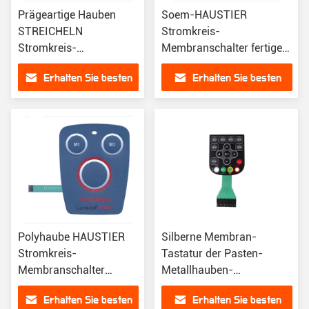
Prägeartige Hauben
Soem-HAUSTIER
STREICHELN
Stromkreis-
Stromkreis-
Membranschalter fertigen
Membranschalter-
mit Metallhaube
Erhalten Sie besten
Erhalten Sie besten
wasserdichte Tastatur
kundenspezifisch an
mit LED
Preis
Preis
Polyhaube HAUSTIER
Silberne Membran-
Stromkreis-
Tastatur der Pasten-
Membranschalter
Metallhauben-
fertigte silberne Paste
Membranschalter-
Erhalten Sie besten
Erhalten Sie besten
besonders an
Tastatur-4x3