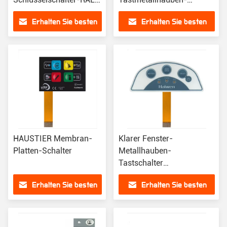
mit Tastmetallhaube
Membranschalter
Erhalten Sie besten
Erhalten Sie besten
Preis
Preis
HAUSTIER Membran-
Klarer Fenster-
Platten-Schalter
Metallhauben-
Tastschalter
kundengebundene
Erhalten Sie besten
Erhalten Sie besten
Entwurfs-Membran-
Schlüssel-Auflage
Preis
Preis