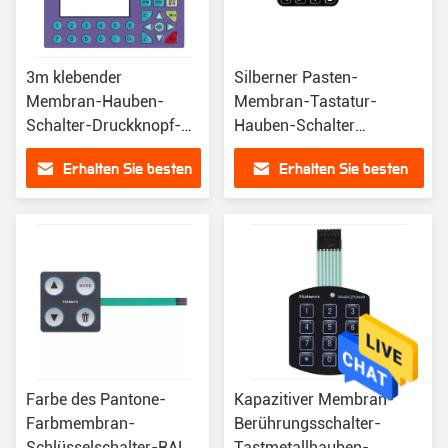
3m klebender
Silberner Pasten-
Membran-Hauben-
Membran-Tastatur-
Schalter-Druckknopf-
Hauben-Schalter
flexible Membran-
ausgezeichneter
Erhalten Sie besten
Erhalten Sie besten
Tastatur
Wearability mit LED
Preis
Preis
Farbe des Pantone-
Kapazitiver Membran-
Farbmembran-
Berührungsschalter-
Schlüsselschalter-RAL
Tastmetallhauben-