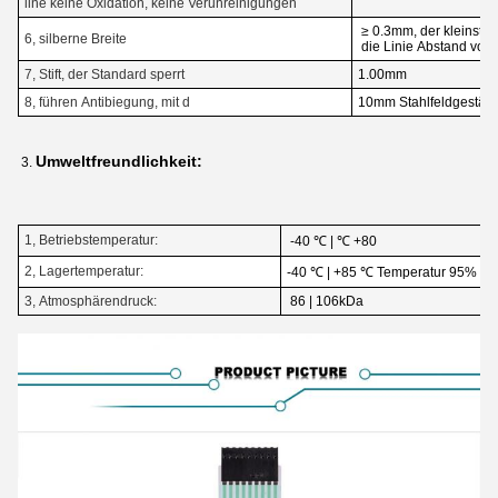
line keine Oxidation, keine Verunreinigungen
≥ 0.3mm, der kleinste
6, silberne Breite
die Linie Abstand von
7, Stift, der Standard sperrt
1.00mm
8, führen Antibiegung, mit d
10mm Stahlfeldgestäng
Umweltfreundlichkeit:
3.
1, Betriebstemperatur:
-40 ℃ | ℃ +80
2, Lagertemperatur:
-40 ℃ | +85 ℃ Temperatur 95% ± 
3, Atmosphärendruck:
86 | 106kDa