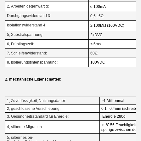
2, Arbeiten gegenwärtig:
≤ 100mA
Durchgangswiderstand 3:
0,5 | 5Ω
Isolationswiderstand 4:
≥ 100MΩ (100VDC)
5, Substratspannung:
2kDVC
6, Frühlingszeit:
≤ 6ms
7, Schleifenwiderstand:
60Ω
8, Isolierungstintenspannung:
100VDC
2. mechanische Eigenschaften:
1, Zuverlässigkeit, Nutzungsdauer:
>1 Millionmal
2, geschlossene Verschiebung:
0,1 | 0.4mm (schreiben 
3, Gesundheitsstandard für Energie:
Energie 280g
In ℃ 55 Feuchtigkeit 9
4, silberne Migration:
spurige zwischen de
5, silbernes on-