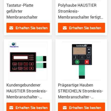
Tastatur-Platte
Polyhaube HAUSTIER
geführter
Stromkreis-
Membranschalter
Membranschalter fertigte
silberne Paste besonders
Erhalten Sie besten
Erhalten Sie besten
an
Preis
Preis
Kundengebundener
Prägeartige Hauben
HAUSTIER Stromkreis-
STREICHELN Stromkreis-
Membranschalter-
Membranschalter-
Siebdruck mit LED
wasserdichte Tastatur mit
Erhalten Sie besten
Erhalten Sie besten
LED