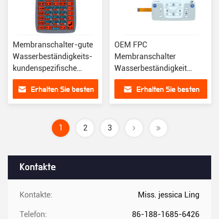
Membranschalter-gute
OEM FPC
Wasserbeständigkeits-
Membranschalter
kundenspezifische
Wasserbeständigkeit
Membran-Tastatur RAL
Computertastatur
Erhalten Sie besten
Erhalten Sie besten
industrielle
Membranschalter
Preis
Preis
1
2
3
Kontakte
Kontakte:
Miss. jessica Ling
Telefon:
86-188-1685-6426