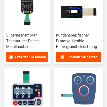
Silberne Membran-
Kundenspezifischer
Tastatur der Pasten-
Prototyp-flexible
Metallhauben-
Hintergrundbeleuchtungs-
Membranschalter-
Membranschalter-
Erhalten Sie besten
Erhalten Sie besten
Tastatur-4x3
numerische taktiltastatur
Preis
Preis