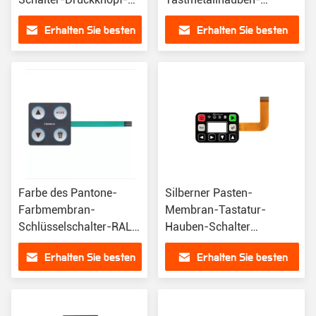
flexible Membran-
Membranschalter
Erhalten Sie besten
Erhalten Sie besten
Tastatur
Preis
Preis
Farbe des Pantone-
Silberner Pasten-
Farbmembran-
Membran-Tastatur-
Schlüsselschalter-RAL
Hauben-Schalter
mit Tastmetallhaube
ausgezeichneter
Erhalten Sie besten
Erhalten Sie besten
Wearability mit LED
Preis
Preis