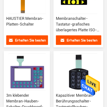
HAUSTIER Membran-
Membranschalter-
Platten-Schalter
Tastatur-grafisches
überlagertes Platte ISO-
Zertifikat LCD FPC
Erhalten Sie besten
Erhalten Sie besten
Preis
Preis
3m klebender
Kapazitiver Membran-
Membran-Hauben-
Berührungsschalter-
Schalter-Druckknopf-
Tastmetallhauben-